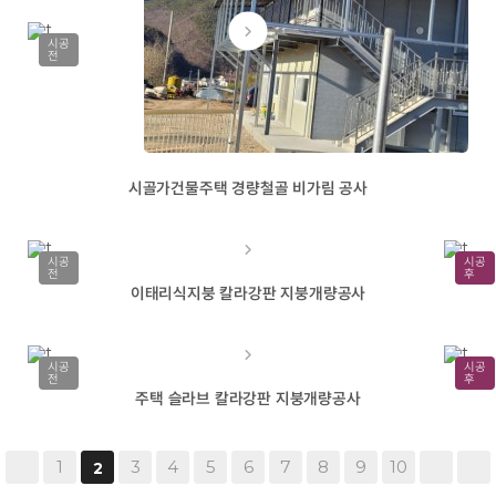
시공
전
시골가건물주택 경량철골 비가림 공사
시공
시공
전
후
이태리식지붕 칼라강판 지붕개량공사
시공
시공
전
후
주택 슬라브 칼라강판 지붕개량공사
1
3
4
5
6
7
8
9
10
2