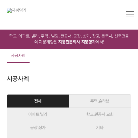
학교, 아파트, 빌라, 주택 , 빌딩, 관공서, 공장, 상가, 창고, 돈축사, 신축건물
외 지붕개량은
지붕전문회사 지붕명가
에서!
시공사례
시공사례
전체
주택,슬라브
아파트,빌라
학교,관공서,교회
공장,상가
기타