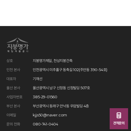
상호
지붕명가제일, 천상지붕건축
인천 본사
인천광역시 미추홀구 동축길 102(주안동 390-54호)
대표자
기재선
울산 본사
울산광역시 남구 신정동 신정빌딩 507호
사업자번호
385-29-01560
부산 본사
부산광역시 동래구 안낙동 우암빌딩 4층
이메일
kjjs50@naver.com
견적문의
문의 전화
080-741-0404