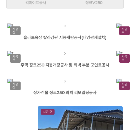
각파이프공사
징크V250
시공
시공
전
후
슬라브옥상 칼라강판 지붕개량공사(태양광재설치)
시공
시공
전
후
주택 징크250 지붕개량공사 및 외벽 부분 포인트공사
시공
시공
전
후
상가건물 징크250 외벽 리모델링공사
시공 후