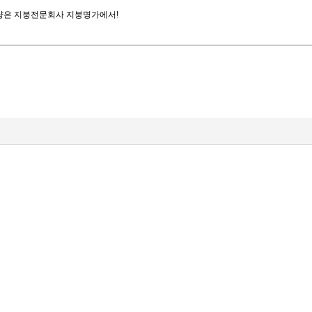
개량은
지붕전문회사 지붕명가
에서!