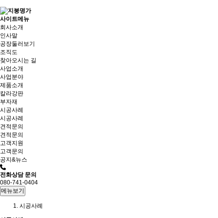
사이트메뉴
회사소개
인사말
공장둘러보기
조직도
찾아오시는 길
사업소개
사업분야
제품소개
칼라강판
부자재
시공사례
시공사례
견적문의
견적문의
고객지원
고객문의
공지&뉴스
전화상담 문의
080-741-0404
메뉴보기
시공사례